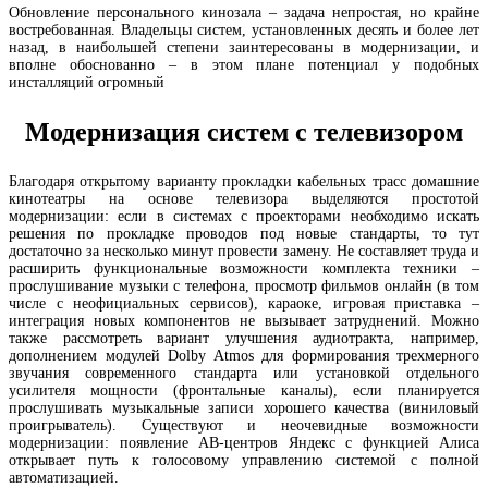
Обновление персонального кинозала – задача непростая, но крайне
востребованная. Владельцы систем, установленных десять и более лет
назад, в наибольшей степени заинтересованы в модернизации, и
вполне обоснованно – в этом плане потенциал у подобных
инсталляций огромный
Модернизация систем с телевизором
Благодаря открытому варианту прокладки кабельных трасс домашние
кинотеатры на основе телевизора выделяются простотой
модернизации: если в системах с проекторами необходимо искать
решения по прокладке проводов под новые стандарты, то тут
достаточно за несколько минут провести замену. Не составляет труда и
расширить функциональные возможности комплекта техники –
прослушивание музыки с телефона, просмотр фильмов онлайн (в том
числе с неофициальных сервисов), караоке, игровая приставка –
интеграция новых компонентов не вызывает затруднений. Можно
также рассмотреть вариант улучшения аудиотракта, например,
дополнением модулей Dolby Atmos для формирования трехмерного
звучания современного стандарта или установкой отдельного
усилителя мощности (фронтальные каналы), если планируется
прослушивать музыкальные записи хорошего качества (виниловый
проигрыватель). Существуют и неочевидные возможности
модернизации: появление АВ-центров Яндекс с функцией Алиса
открывает путь к голосовому управлению системой с полной
автоматизацией.