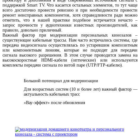
проектору и дополнения в виде современных источников сигнала с
поддержкой Smart TV. Что касается остальных элементов, то тут чаще
всего достаточно провести ревизию и при необходимости провести
ремонт неисправных компонентов, хотя справедливости ради можно
отметить, что в нашей практике подобное встречается нечасто –
запрос прочности у аудиотехники известных производителей, как
правило, довольно приличный.
Важный фактор при модернизации персональных кинозалов –
существующие кабельные трассы. Нам часто встречались системы, где
передача видеосигнала осуществлялась по устаревшим композитным
или компонентным линиям, которые не подходят для передачи
сигнала высокого разрешения. В этом случае проводится замена на
высокоскоростные HDMI-кабели (оптические) или используются
комплекты передачи сигнала по витой паре (UTP/FTP-кабелю).
Большой потенциал для модернизации
Для возрастных систем (10 и более лет) важный фактор —
актуальность кабельных трасс
«Вау-эффект» после обновления