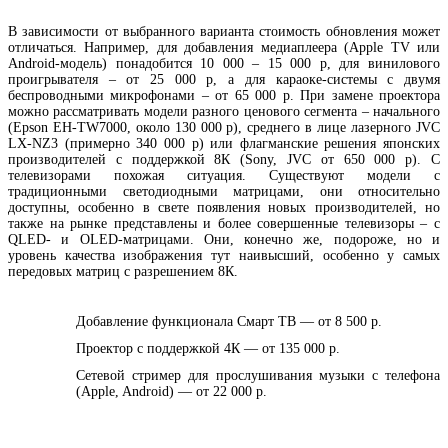
В зависимости от выбранного варианта стоимость обновления может
отличаться. Например, для добавления медиаплеера (Apple TV или
Android-модель) понадобится 10 000 – 15 000 р, для винилового
проигрывателя – от 25 000 р, а для караоке-системы с двумя
беспроводными микрофонами – от 65 000 р. При замене проектора
можно рассматривать модели разного ценового сегмента – начального
(Epson EH-TW7000, около 130 000 р), среднего в лице лазерного JVC
LX-NZ3 (примерно 340 000 р) или флагманские решения японских
производителей с поддержкой 8К (Sony, JVC от 650 000 р). С
телевизорами похожая ситуация. Существуют модели с
традиционными светодиодными матрицами, они относительно
доступны, особенно в свете появления новых производителей, но
также на рынке представлены и более совершенные телевизоры – с
QLED- и OLED-матрицами. Они, конечно же, подороже, но и
уровень качества изображения тут наивысший, особенно у самых
передовых матриц с разрешением 8К.
Добавление функционала Смарт ТВ — от 8 500 р.
Проектор с поддержкой 4К — от 135 000 р.
Сетевой стример для прослушивания музыки с телефона
(Apple, Android) — от 22 000 р.