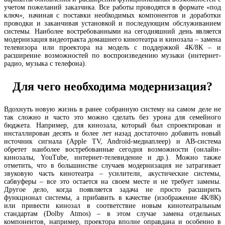
учетом пожеланий заказчика. Все работы проводятся в формате «под
ключ», начиная с поставки необходимых компонентов и доработки
проводки и заканчивая установкой и последующим обслуживанием
системы. Наиболее востребованными на сегодняшний день является
модернизация видеотракта домашнего кинотеатра и кинозала – замена
телевизора или проектора на модель с поддержкой 4К/8К – и
расширение возможностей по воспроизведению музыки (интернет-
радио, музыка с телефона).
Для чего необходима модернизация?
Вдохнуть новую жизнь в ранее собранную систему на самом деле не
так сложно и часто это можно сделать без урона для семейного
бюджета. Например, для кинозала, который был спроектирован и
инсталлирован десять и более лет назад достаточно добавить новый
источник сигнала (Apple TV, Android-медиаплеер) и АВ-система
обретет наиболее востребованные сегодня возможности (онлайн-
кинозалы, YouTube, интернет-телевидение и др.). Можно также
отметить, что в большинстве случаев модернизация не затрагивает
звуковую часть кинотеатра – усилители, акустические системы,
сабвуферы – все это остается на своем месте и не требует замены.
Другое дело, когда появляется задача не просто расширить
функционал системы, а прибавить в качестве (изображение 4К/8К)
или привести кинозал в соответствие новым кинотеатральным
стандартам (Dolby Atmos) – в этом случае замена отдельных
компонентов, например, проектора вполне оправдана и особенно в