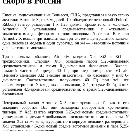
скоро в России
Emotiva, аудиокомпания из Теннесси, США, представила новую серию
акустики Airmotiv X, из 8 моделей. Их объединяет ленточный (Folded-
Ribbon) твитер размерами 1 x 1,25 дюйма. Кроме того, в колонках
Airmotiv X установлены среднечастотники с «ткаными»
композитными диффузорами и длинноходовые басовики. В серию
Airmotiv X вошли три напольника, три системы центрального канала,
одна полочная модель и один сурраунд, он же — «верхний» источник
для настенного монтажа.
Три напольные «башни» Airmotiv, модели Xt3, Xt2 и Xt1 —
трехполосники. Старшая, Xt3, оснащена парой 5,25-дюймовых
среднечастотников и тремя 8-дюймовыми басовиками. Заявлен
нижний частотный предел 30 Гц при неравномерности ±3 дБ.
Немного меньшие Xt2 внешне аналогичны, но басовики у них 6-
дюймовые. Соответственно, получилось 40 Гц при той же
неравномерности. У младших напольников, Xt1, это уже 45 Гц, в них
установлен 4,5-дюймовый среднечастотник с тремя 5,25-дюймовыми
басовиками.
Центральный канал Airmotiv Xc3 тоже трехполосный, как и его
младшие собратья. Все они оснащены поворотным креплением
твитера. У Xc3 твитер окружен 5,25-дюймовым среднечастотными
динамиками с двумя 6-дюймовыми низкочастотниками по краям. У
модели Xc2 та же конфигурация, но в корпусе меньших размеров, а в
Xc1 установлен 4,5-дюймовый среднечастотный динамик и пара 5,25-
дюймовых низкочастотников.